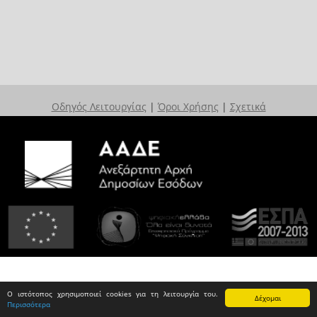
Οδηγός Λειτουργίας
|
Όροι Χρήσης
|
Σχετικά
Ο ιστότοπος χρησιμοποιεί cookies για τη λειτουργία του.
Δέχομαι
Περισσότερα