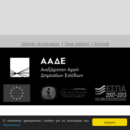
Οδηγός Λειτουργίας
|
Όροι Χρήσης
|
Σχετικά
Ο ιστότοπος χρησιμοποιεί cookies για τη λειτουργία του.
Δέχομαι
Περισσότερα