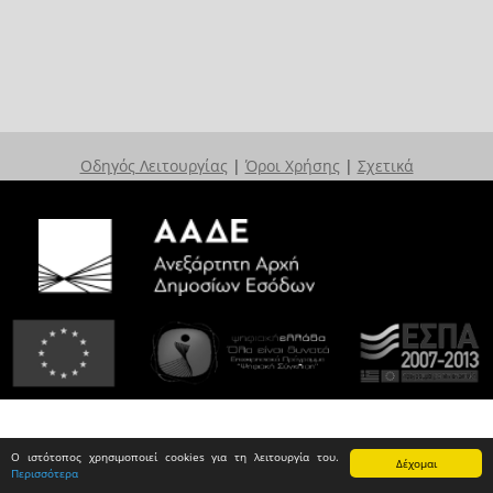
Οδηγός Λειτουργίας
|
Όροι Χρήσης
|
Σχετικά
Ο ιστότοπος χρησιμοποιεί cookies για τη λειτουργία του.
Δέχομαι
Περισσότερα