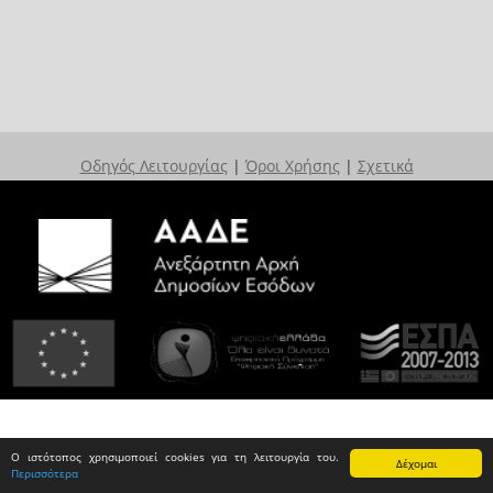
Οδηγός Λειτουργίας
|
Όροι Χρήσης
|
Σχετικά
Ο ιστότοπος χρησιμοποιεί cookies για τη λειτουργία του.
Δέχομαι
Περισσότερα