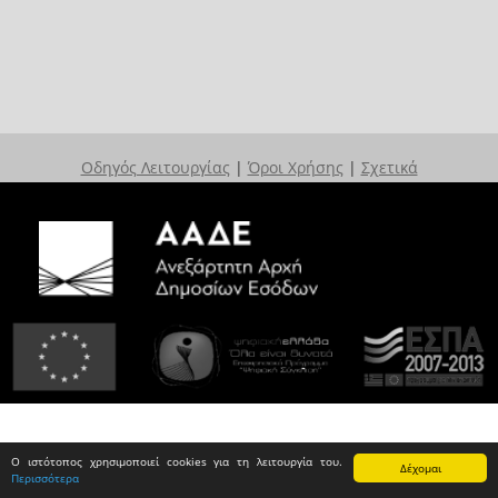
Οδηγός Λειτουργίας
|
Όροι Χρήσης
|
Σχετικά
Ο ιστότοπος χρησιμοποιεί cookies για τη λειτουργία του.
Δέχομαι
Περισσότερα