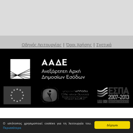
Οδηγός Λειτουργίας
|
Όροι Χρήσης
|
Σχετικά
Ο ιστότοπος χρησιμοποιεί cookies για τη λειτουργία του.
Δέχομαι
Περισσότερα