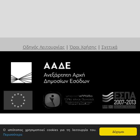
Οδηγός Λειτουργίας
|
Όροι Χρήσης
|
Σχετικά
Ο ιστότοπος χρησιμοποιεί cookies για τη λειτουργία του.
Δέχομαι
Περισσότερα