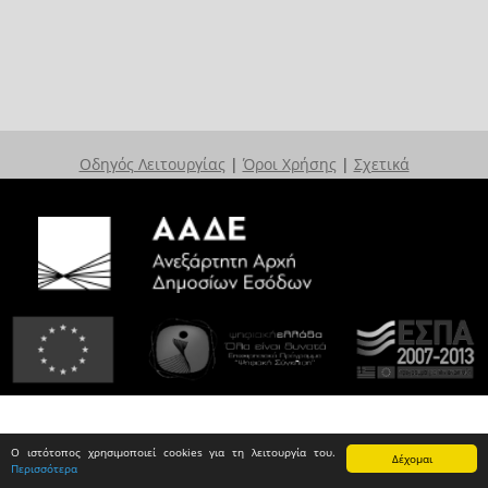
Οδηγός Λειτουργίας
|
Όροι Χρήσης
|
Σχετικά
Ο ιστότοπος χρησιμοποιεί cookies για τη λειτουργία του.
Δέχομαι
Περισσότερα