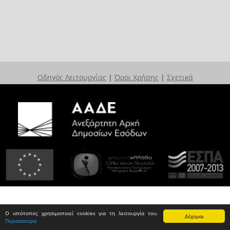
Οδηγός Λειτουργίας
|
Όροι Χρήσης
|
Σχετικά
Ο ιστότοπος χρησιμοποιεί cookies για τη λειτουργία του.
Δέχομαι
Περισσότερα