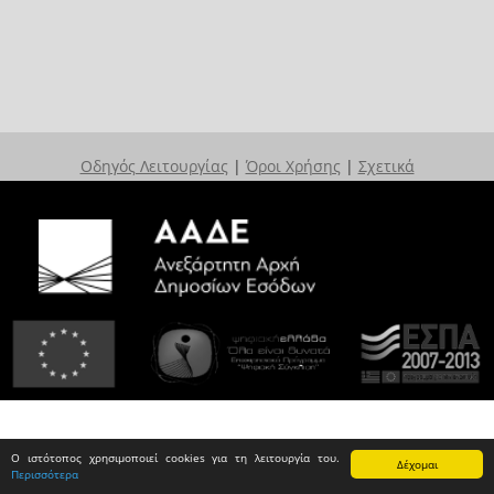
Οδηγός Λειτουργίας
|
Όροι Χρήσης
|
Σχετικά
Ο ιστότοπος χρησιμοποιεί cookies για τη λειτουργία του.
Δέχομαι
Περισσότερα