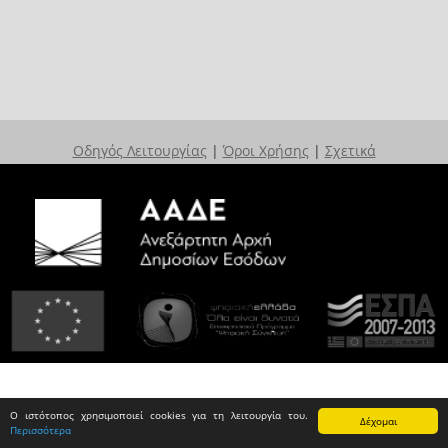
Οδηγός Λειτουργίας
|
Όροι Χρήσης
|
Σχετικά
Ο ιστότοπος χρησιμοποιεί cookies για τη λειτουργία του.
Δέχομαι
Περισσότερα