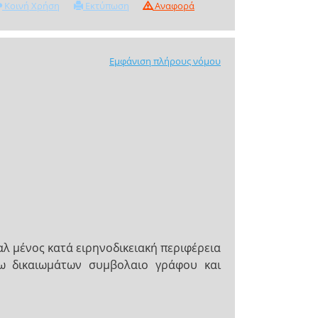
Κοινή Χρήση
Εκτύπωση
Αναφορά
Εμφάνιση πλήρους νόμου
λ­ μένος κατά ειρηνοδικειακή περιφέρεια
ω δικαιωμάτων συμβολαιο­ γράφου και