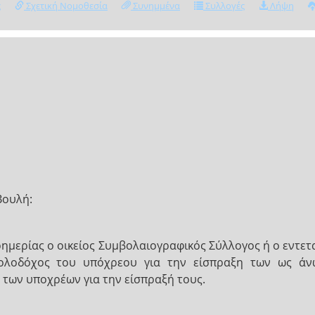
ς
Σχετική Νομοθεσία
Συνημμένα
Συλλογές
Λήψη
Βουλή:
ημερίας ο οικείος Συμβολαιογραφικός Σύλλογος ή ο εντετα
ντολοδόχος του υπόχρεου για την είσπραξη των ως άν
ά των υποχρέων για την είσπραξή τους.