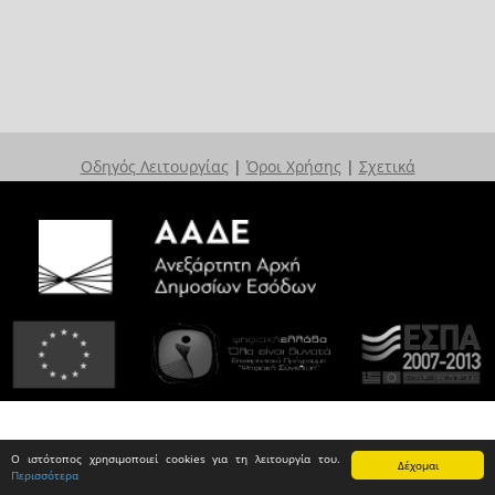
Οδηγός Λειτουργίας
|
Όροι Χρήσης
|
Σχετικά
Ο ιστότοπος χρησιμοποιεί cookies για τη λειτουργία του.
Δέχομαι
Περισσότερα