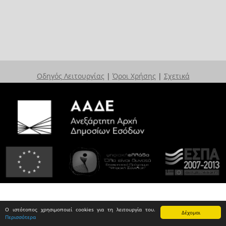
Οδηγός Λειτουργίας
|
Όροι Χρήσης
|
Σχετικά
Ο ιστότοπος χρησιμοποιεί cookies για τη λειτουργία του.
Δέχομαι
Περισσότερα