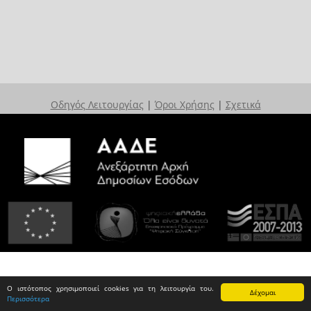
Οδηγός Λειτουργίας
|
Όροι Χρήσης
|
Σχετικά
Ο ιστότοπος χρησιμοποιεί cookies για τη λειτουργία του.
Δέχομαι
Περισσότερα