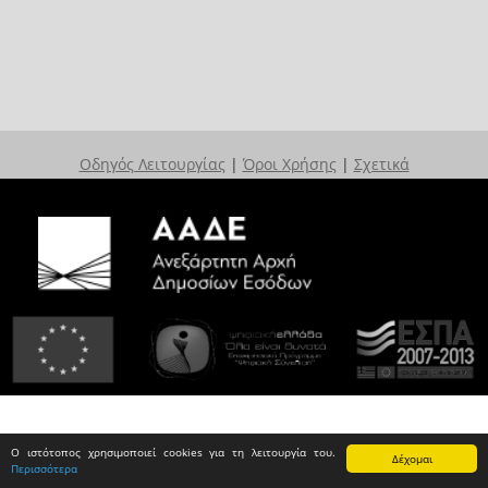
Οδηγός Λειτουργίας
|
Όροι Χρήσης
|
Σχετικά
Ο ιστότοπος χρησιμοποιεί cookies για τη λειτουργία του.
Δέχομαι
Περισσότερα