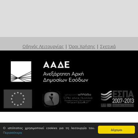
Οδηγός Λειτουργίας
|
Όροι Χρήσης
|
Σχετικά
Ο ιστότοπος χρησιμοποιεί cookies για τη λειτουργία του.
Δέχομαι
Περισσότερα