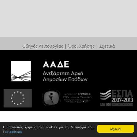
Οδηγός Λειτουργίας
|
Όροι Χρήσης
|
Σχετικά
Ο ιστότοπος χρησιμοποιεί cookies για τη λειτουργία του.
Δέχομαι
Περισσότερα