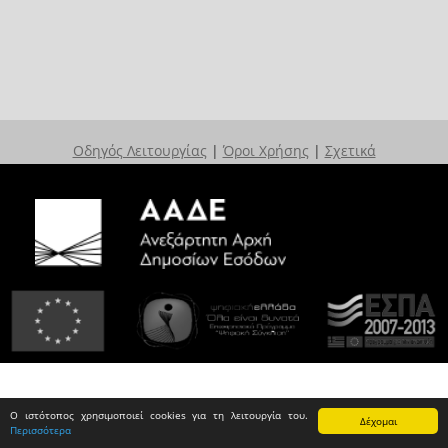
Οδηγός Λειτουργίας
|
Όροι Χρήσης
|
Σχετικά
Ο ιστότοπος χρησιμοποιεί cookies για τη λειτουργία του.
Δέχομαι
Περισσότερα