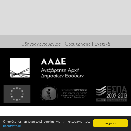
Οδηγός Λειτουργίας
|
Όροι Χρήσης
|
Σχετικά
Ο ιστότοπος χρησιμοποιεί cookies για τη λειτουργία του.
Δέχομαι
Περισσότερα