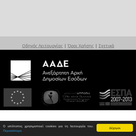
Οδηγός Λειτουργίας
|
Όροι Χρήσης
|
Σχετικά
Ο ιστότοπος χρησιμοποιεί cookies για τη λειτουργία του.
Δέχομαι
Περισσότερα