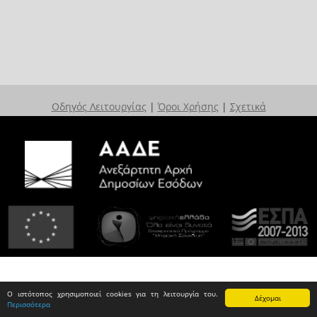
Οδηγός Λειτουργίας
|
Όροι Χρήσης
|
Σχετικά
Ο ιστότοπος χρησιμοποιεί cookies για τη λειτουργία του.
Δέχομαι
Περισσότερα