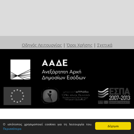
Οδηγός Λειτουργίας
|
Όροι Χρήσης
|
Σχετικά
Ο ιστότοπος χρησιμοποιεί cookies για τη λειτουργία του.
Δέχομαι
Περισσότερα