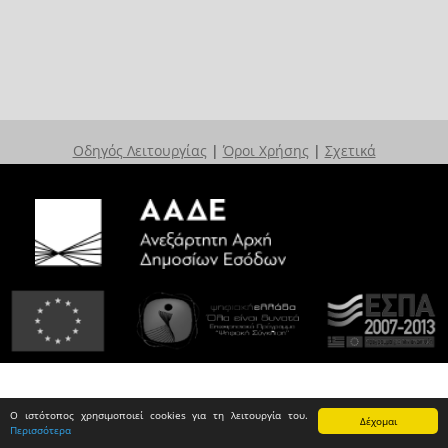
Οδηγός Λειτουργίας
|
Όροι Χρήσης
|
Σχετικά
Ο ιστότοπος χρησιμοποιεί cookies για τη λειτουργία του.
Δέχομαι
Περισσότερα