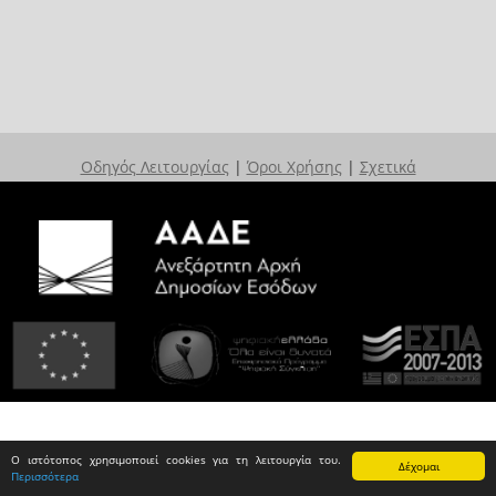
Οδηγός Λειτουργίας
|
Όροι Χρήσης
|
Σχετικά
Ο ιστότοπος χρησιμοποιεί cookies για τη λειτουργία του.
Δέχομαι
Περισσότερα