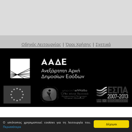
Οδηγός Λειτουργίας
|
Όροι Χρήσης
|
Σχετικά
Ο ιστότοπος χρησιμοποιεί cookies για τη λειτουργία του.
Δέχομαι
Περισσότερα