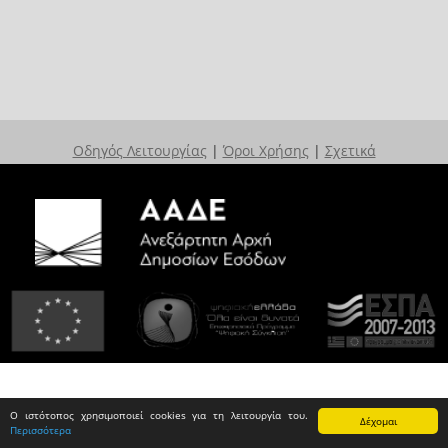
Οδηγός Λειτουργίας
|
Όροι Χρήσης
|
Σχετικά
Ο ιστότοπος χρησιμοποιεί cookies για τη λειτουργία του.
Δέχομαι
Περισσότερα