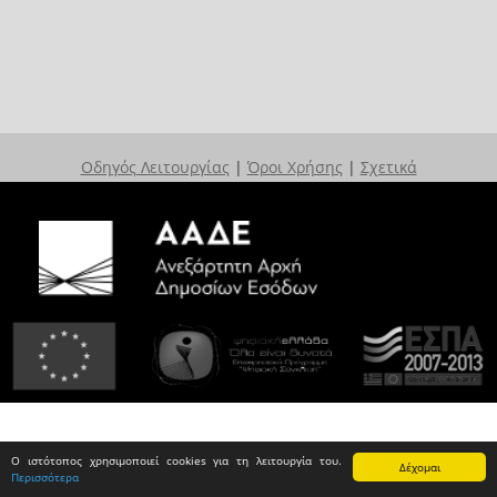
Οδηγός Λειτουργίας
|
Όροι Χρήσης
|
Σχετικά
Ο ιστότοπος χρησιμοποιεί cookies για τη λειτουργία του.
Δέχομαι
Περισσότερα