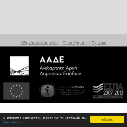
Οδηγός Λειτουργίας
|
Όροι Χρήσης
|
Σχετικά
Ο ιστότοπος χρησιμοποιεί cookies για τη λειτουργία του.
Δέχομαι
Περισσότερα