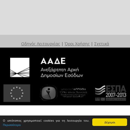
Οδηγός Λειτουργίας
|
Όροι Χρήσης
|
Σχετικά
Ο ιστότοπος χρησιμοποιεί cookies για τη λειτουργία του.
Δέχομαι
Περισσότερα