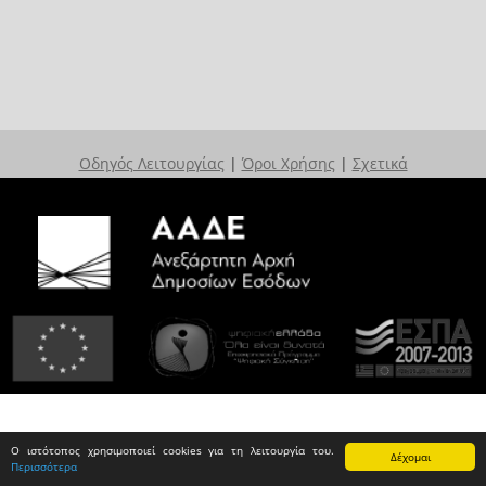
Οδηγός Λειτουργίας
|
Όροι Χρήσης
|
Σχετικά
Ο ιστότοπος χρησιμοποιεί cookies για τη λειτουργία του.
Δέχομαι
Περισσότερα