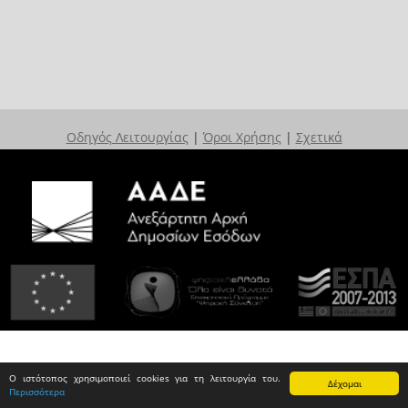
Οδηγός Λειτουργίας
|
Όροι Χρήσης
|
Σχετικά
Ο ιστότοπος χρησιμοποιεί cookies για τη λειτουργία του.
Δέχομαι
Περισσότερα