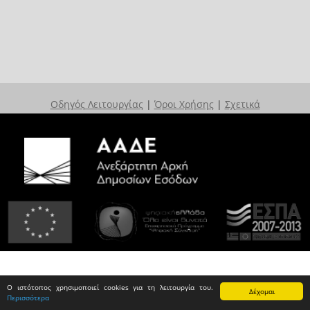
Οδηγός Λειτουργίας
|
Όροι Χρήσης
|
Σχετικά
Ο ιστότοπος χρησιμοποιεί cookies για τη λειτουργία του.
Δέχομαι
Περισσότερα