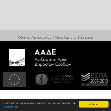
Οδηγός Λειτουργίας
|
Όροι Χρήσης
|
Σχετικά
Ο ιστότοπος χρησιμοποιεί cookies για τη λειτουργία του.
Δέχομαι
Περισσότερα