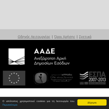
Οδηγός Λειτουργίας
|
Όροι Χρήσης
|
Σχετικά
Ο ιστότοπος χρησιμοποιεί cookies για τη λειτουργία του.
Δέχομαι
Περισσότερα