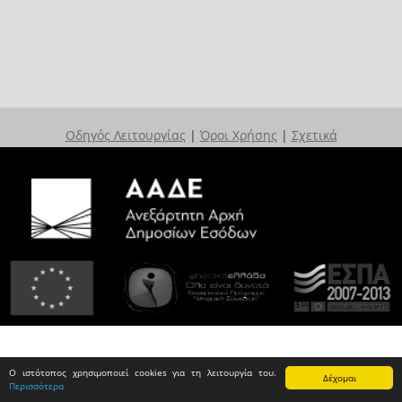
Οδηγός Λειτουργίας
|
Όροι Χρήσης
|
Σχετικά
Ο ιστότοπος χρησιμοποιεί cookies για τη λειτουργία του.
Δέχομαι
Περισσότερα