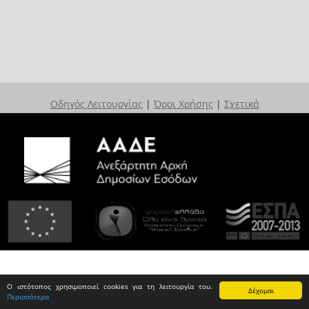
Οδηγός Λειτουργίας
|
Όροι Χρήσης
|
Σχετικά
Ο ιστότοπος χρησιμοποιεί cookies για τη λειτουργία του.
Δέχομαι
Περισσότερα