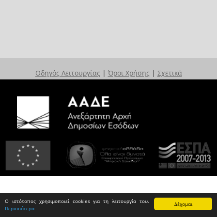
Οδηγός Λειτουργίας
|
Όροι Χρήσης
|
Σχετικά
Ο ιστότοπος χρησιμοποιεί cookies για τη λειτουργία του.
Δέχομαι
Περισσότερα