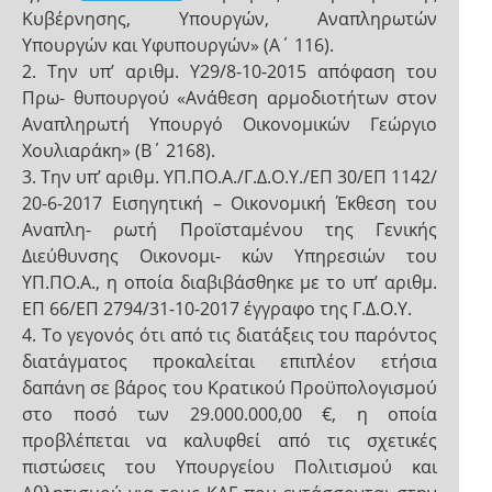
Κυβέρνησης, Υπουργών, Αναπληρωτών
Υπουργών και Υφυπουργών» (Α΄ 116).
2. Την υπ’ αριθμ. Υ29/8-10-2015 απόφαση του
Πρω- θυπουργού «Ανάθεση αρμοδιοτήτων στον
Αναπληρωτή Υπουργό Οικονομικών Γεώργιο
Χουλιαράκη» (Β΄ 2168).
3. Την υπ’ αριθμ. ΥΠ.ΠΟ.Α./Γ.Δ.Ο.Υ./ΕΠ 30/ΕΠ 1142/
20-6-2017 Εισηγητική – Οικονομική Έκθεση του
Αναπλη- ρωτή Προϊσταμένου της Γενικής
Διεύθυνσης Οικονομι- κών Υπηρεσιών του
ΥΠ.ΠΟ.Α., η οποία διαβιβάσθηκε με το υπ’ αριθμ.
ΕΠ 66/ΕΠ 2794/31-10-2017 έγγραφο της Γ.Δ.Ο.Υ.
4. Το γεγονός ότι από τις διατάξεις του παρόντος
διατάγματος προκαλείται επιπλέον ετήσια
δαπάνη σε βάρος του Κρατικού Προϋπολογισμού
στο ποσό των 29.000.000,00 €, η οποία
προβλέπεται να καλυφθεί από τις σχετικές
πιστώσεις του Υπουργείου Πολιτισμού και