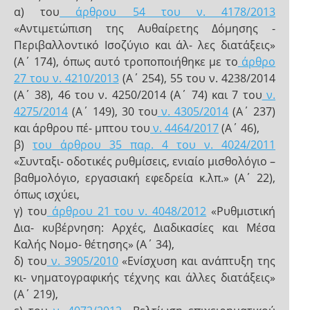
α) του
άρθρου 54 του ν. 4178/2013
«Αντιμετώπιση της Αυθαίρετης Δόμησης -
Περιβαλλοντικό Ισοζύγιο και άλ- λες διατάξεις»
(Α΄ 174), όπως αυτό τροποποιήθηκε με το
άρθρο
27 του ν. 4210/2013
(Α΄ 254), 55 του ν. 4238/2014
(Α΄ 38), 46 του ν. 4250/2014 (Α΄ 74) και 7 του
ν.
4275/2014
(Α΄ 149), 30 του
ν. 4305/2014
(Α΄ 237)
και άρθρου πέ- μπτου του
ν. 4464/2017
(Α΄ 46),
β)
του άρθρου 35 παρ. 4 του ν. 4024/2011
«Συνταξι- οδοτικές ρυθμίσεις, ενιαίο μισθολόγιο –
βαθμολόγιο, εργασιακή εφεδρεία κ.λπ.» (Α΄ 22),
όπως ισχύει,
γ) του
άρθρου 21 του ν. 4048/2012
«Ρυθμιστική
Δια- κυβέρνηση: Αρχές, Διαδικασίες και Μέσα
Καλής Νομο- θέτησης» (Α΄ 34),
δ) του
ν. 3905/2010
«Ενίσχυση και ανάπτυξη της
κι- νηματογραφικής τέχνης και άλλες διατάξεις»
(Α΄ 219),