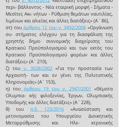
ε) του
ν. 4072/2012
«Βελτίωση επιχειρηματικού
περι- βάλλοντος - Νέα εταιρική μορφή - Σήματα -
Μεσίτες Ακι- νήτων - Ρύθμιση θεμάτων ναυτιλίας,
λιμένων και αλιείας και άλλες διατάξεις» (Α΄ 86),
στ) του
άρθρου 12 του ν. 3492/2006
«Οργάνωση
συ- στήματος ελέγχου για τη διασφάλιση της
χρηστής δημο- σιονομικής διαχείρισης του
Κρατικού Προϋπολογισμού και των εκτός του
Κρατικού Προϋπολογισμού φορέων και άλλες
διατάξεις» (Α΄ 210),
ζ) του
ν. 3028/2002
«Για την προστασία των
Αρχαιοτή- των και εν γένει της Πολιτιστικής
Κληρονομιάς» (Α΄ 153),
η) του
άρθρου 19 του ν. 2947/2001
«Θέματα
Ολυμπια- κής φιλοξενίας, Έργων, Ολυμπιακής
Υποδομής και άλλες διατάξεις» (Α΄ 228),
θ) του
π.δ. 123/2016
«Ανασύσταση και
μετονομασία του Υπουργείου Διοικητικής
Μεταρρύθμισης και Ηλε- κτρονικής