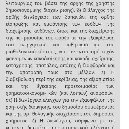
λειτουργίας του βάσει της αρχής της χρηστής
δημοσιονομικής διαχεί- ρισης). δ) Ο έλεγχος της
ορθής διενέργειας των δαπανών, της ορθής
είσπραξης και εμφάνισης των εσόδων, της
διαχείρισης κινδύνων, όπως και της διαχείρισης
της πε- ριουσίας του φορέα με την εξακρίβωση
του ενεργητικού και παθητικού και του
μισθολογικού κόστους, για τον εντοπισμό τυχόν
φαινομένων κακοδιοίκησης και κακοδι- αχείρισης,
κατάχρησης, σπατάλης, απάτης ή διαφθοράς και
την αποτροπή τους στο μέλλον. ε) Η
διαβεβαίωση περί της ακρίβειας, της αξιοπιστίας
και της έγκαιρης προετοιμασίας των
χρηματοοικονομι- κών (και λοιπών) αναφορών.
στ) Η διενέργεια ελέγχων για την εξασφάλιση της
χρη- στής διοίκησης, του δημοσίου συμφέροντος
και της ορ- θολογικής διαχείρισης του δημοσίου
χρήματος. ζ) Η διενέργεια, σύμφωνα με τις
κείμενες διατάξεις, προκαταρκτικού ελέγχου ή