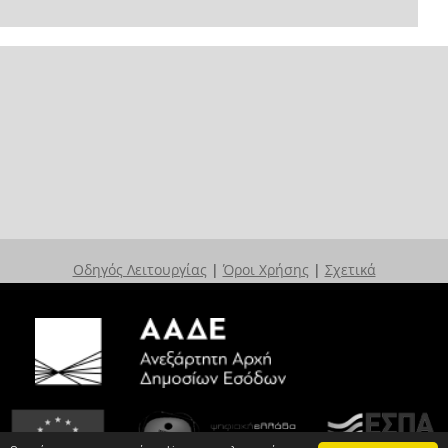
Οδηγός Λειτουργίας
|
Όροι Χρήσης
|
Σχετικά