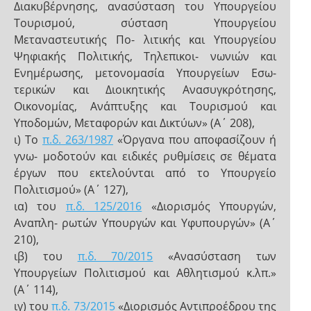
Διακυβέρνησης, ανασύσταση του Υπουργείου
Τουρισμού, σύσταση Υπουργείου
Μεταναστευτικής Πο- λιτικής και Υπουργείου
Ψηφιακής Πολιτικής, Τηλεπικοι- νωνιών και
Ενημέρωσης, μετονομασία Υπουργείων Εσω-
τερικών και Διοικητικής Ανασυγκρότησης,
Οικονομίας, Ανάπτυξης και Τουρισμού και
Υποδομών, Μεταφορών και Δικτύων» (Α΄ 208),
ι) Το
π.δ. 263/1987
«Όργανα που αποφασίζουν ή
γνω- μοδοτούν και ειδικές ρυθμίσεις σε θέματα
έργων που εκτελούνται από το Υπουργείο
Πολιτισμού» (Α΄ 127),
ια) του
π.δ. 125/2016
«Διορισμός Υπουργών,
Αναπλη- ρωτών Υπουργών και Υφυπουργών» (Α΄
210),
ιβ) του
π.δ. 70/2015
«Ανασύσταση των
Υπουργείων Πολιτισμού και Αθλητισμού κ.λπ.»
(Α΄ 114),
ιγ) του
π.δ. 73/2015
«Διορισμός Αντιπροέδρου της