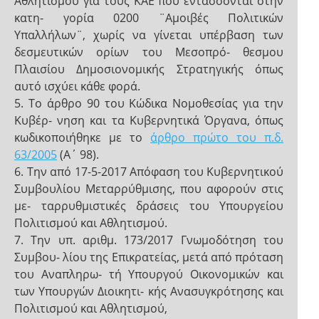
Αθλητισμού για τους ΚΑΕ που εντάσσονται στην
κατη- γορία 0200 ¨Αμοιβές Πολιτικών
Υπαλλήλων¨, χωρίς να γίνεται υπέρβαση των
δεσμευτικών ορίων του Μεσοπρό- θεσμου
Πλαισίου Δημοσιονομικής Στρατηγικής όπως
αυτό ισχύει κάθε φορά.
5. Το άρθρο 90 του Κώδικα Νομοθεσίας για την
Κυβέρ- νηση και τα Κυβερνητικά Όργανα, όπως
κωδικοποιήθηκε με το
άρθρο πρώτο του π.δ.
63/2005
(Α΄ 98).
6. Την από 17-5-2017 Απόφαση του Κυβερνητικού
Συμβουλίου Μεταρρύθμισης, που αφορούν στις
με- ταρρυθμιστικές δράσεις του Υπουργείου
Πολιτισμού και Αθλητισμού.
7. Την υπ. αριθμ. 173/2017 Γνωμοδότηση του
Συμβου- λίου της Επικρατείας, μετά από πρόταση
του Αναπληρω- τή Υπουργού Οικονομικών και
των Υπουργών Διοικητι- κής Ανασυγκρότησης και
Πολιτισμού και Αθλητισμού,