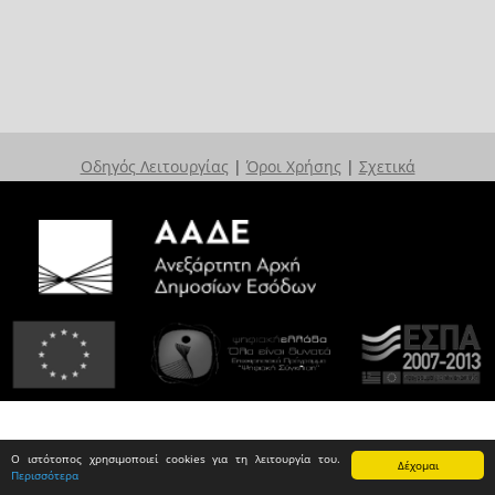
Οδηγός Λειτουργίας
|
Όροι Χρήσης
|
Σχετικά
Ο ιστότοπος χρησιμοποιεί cookies για τη λειτουργία του.
Δέχομαι
Περισσότερα