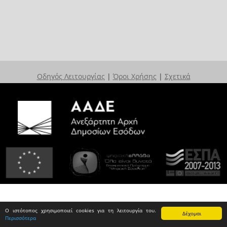
Οδηγός Λειτουργίας
|
Όροι Χρήσης
|
Σχετικά
Ο ιστότοπος χρησιμοποιεί cookies για τη λειτουργία του.
Δέχομαι
Περισσότερα