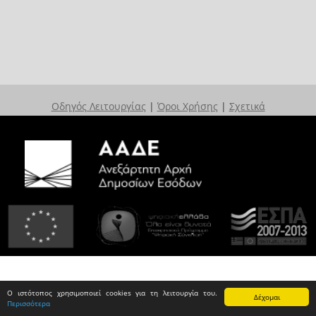
Οδηγός Λειτουργίας
|
Όροι Χρήσης
|
Σχετικά
Ο ιστότοπος χρησιμοποιεί cookies για τη λειτουργία του.
Δέχομαι
Περισσότερα