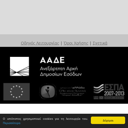
Οδηγός Λειτουργίας
|
Όροι Χρήσης
|
Σχετικά
Ο ιστότοπος χρησιμοποιεί cookies για τη λειτουργία του.
Δέχομαι
Περισσότερα