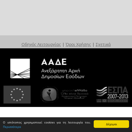
Οδηγός Λειτουργίας
|
Όροι Χρήσης
|
Σχετικά
Ο ιστότοπος χρησιμοποιεί cookies για τη λειτουργία του.
Δέχομαι
Περισσότερα