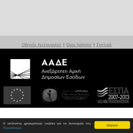
Οδηγός Λειτουργίας
|
Όροι Χρήσης
|
Σχετικά
Ο ιστότοπος χρησιμοποιεί cookies για τη λειτουργία του.
Δέχομαι
Περισσότερα