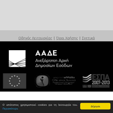
Οδηγός Λειτουργίας
|
Όροι Χρήσης
|
Σχετικά
Ο ιστότοπος χρησιμοποιεί cookies για τη λειτουργία του.
Δέχομαι
Περισσότερα