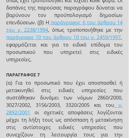
όπως έχει τροποποιηθεί και ισχύει κάθε φορά. Οι
δαπάνες της παρούσας παραγράφου δύναται να
βαρύνουν τον προϋπολογισμό δημοσίων
επενδύσεων. (β) Η
παράγραφος 6 του άρθρου 14
του ν. 2238/1994
, όπως τροποποιήθηκε με την
παράγραφο 10 του άρθρου 10 του ν. 2459/1997
,
εφαρμόζεται και για το ειδικό επίδομα του
προσωπικού που υπηρετεί στις ειδικές
υπηρεσίες.
ΠΑΡΑΓΡΑΦΟΣ 7
(α) Για το προσωπικό που έχει αποσπασθεί ή
μετακινηθεί στις ειδικές υπηρεσίες που
συστάθηκαν δυνάμει των νόμων 2860/2000,
3027/2002, 3156/2003, 3320/2005 και του
ν.
2892/2001
οι σχετικές αποφάσεις λογίζονται
μέχρι τη λήξη τους ως απόσπαση ή μετακίνηση
στις αντίστοιχες ειδικές υπηρεσίες που
συνεχίζουν τη λειτουργία τους για την