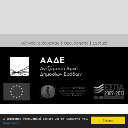
Οδηγός Λειτουργίας
|
Όροι Χρήσης
|
Σχετικά
Ο ιστότοπος χρησιμοποιεί cookies για τη λειτουργία του.
Δέχομαι
Περισσότερα