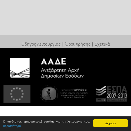
Οδηγός Λειτουργίας
|
Όροι Χρήσης
|
Σχετικά
Ο ιστότοπος χρησιμοποιεί cookies για τη λειτουργία του.
Δέχομαι
Περισσότερα