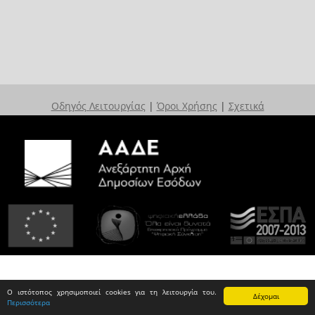
Οδηγός Λειτουργίας
|
Όροι Χρήσης
|
Σχετικά
Ο ιστότοπος χρησιμοποιεί cookies για τη λειτουργία του.
Δέχομαι
Περισσότερα